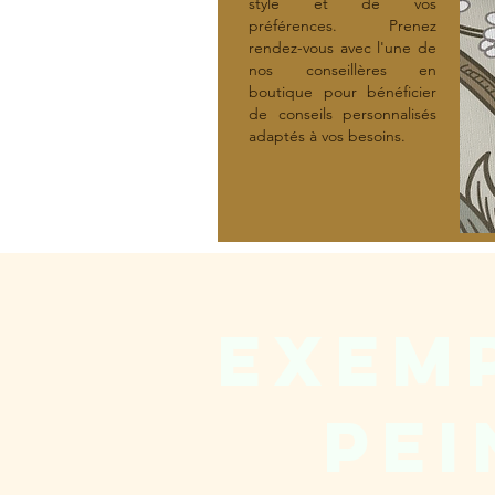
style et de vos
préférences. Prenez
rendez-vous avec l'une de
nos conseillères en
boutique pour bénéficier
de conseils personnalisés
adaptés à vos besoins.
Exemp
pei