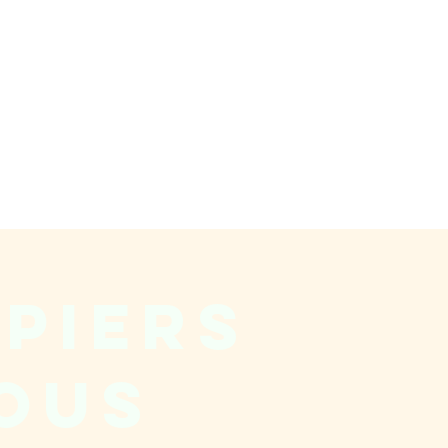
apiers
vous