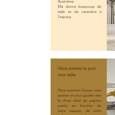
illustrative.
Elle donne beaucoup de
style et de caractère à
l'espace.
Nous sommes la pour
vous aider.
Nous sommes là pour vous
assister et vous guider vers
le choix idéal de papiers
peints en fonction de
votre espace, de votre