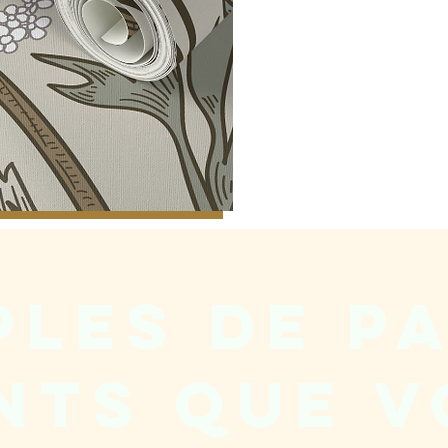
les de p
nts que 