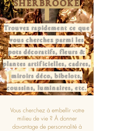
SHERBROOKE
Trouvez rapidement
ce que
vous cherchez parmi les
pots décoratifs, fleurs &
plantes artificielles, cadres,
miroirs déco, bibelots,
coussins, luminaires, etc.
Vous cherchez à embellir votre
milieu de vie ? À donner
davantage de personnalité à